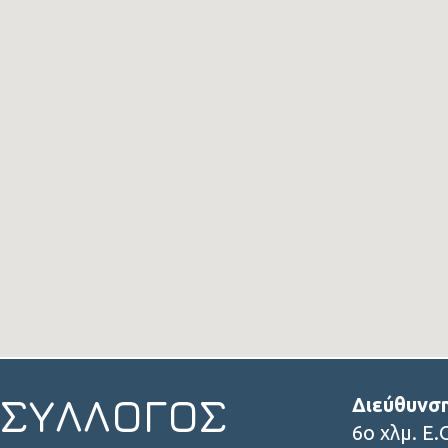
ΣΥΛΛΟΓΟΣ
Διεύθυνσ
6ο χλμ. Ε.